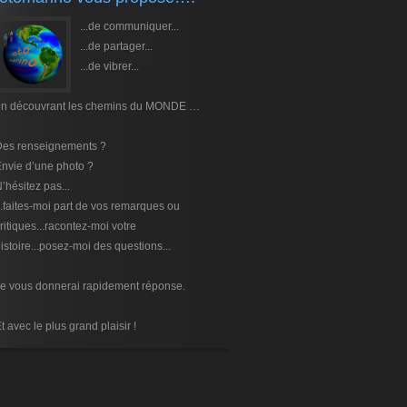
...de communiquer...
...de partager...
...de vibrer...
en découvrant les chemins du MONDE …
Des renseignements ?
nvie d’une photo ?
’hésitez pas...
..faites-moi part de vos remarques ou
ritiques...racontez-moi votre
istoire...posez-moi des questions...
e vous donnerai rapidement réponse.
t avec le plus grand plaisir !