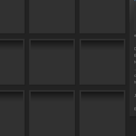
E
N
.
c
h
J
E