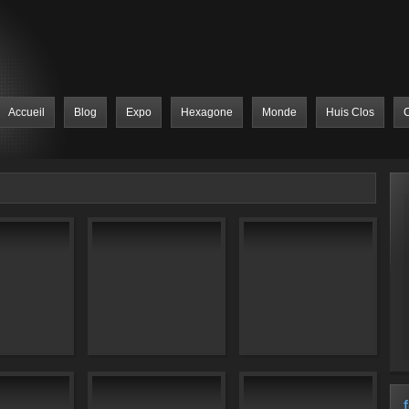
Accueil
Blog
Expo
Hexagone
Monde
Huis Clos
C