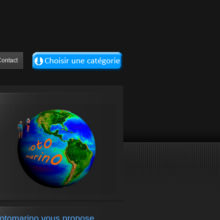
ontact
fotomarino vous propose….