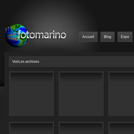
Accueil
Blog
Expo
VoirLes archives