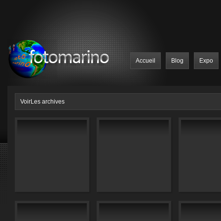
Accueil
Blog
Expo
VoirLes archives