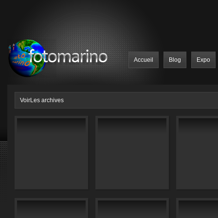
Accueil
Blog
Expo
VoirLes archives