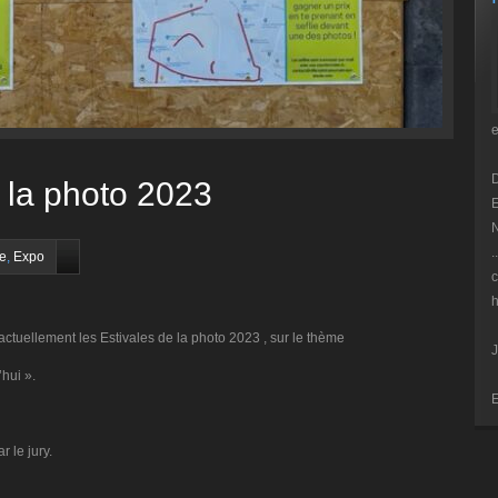
 la photo 2023
E
N
.
te
,
Expo
c
h
actuellement les Estivales de la photo 2023 , sur le thème
J
hui ».
E
 le jury.