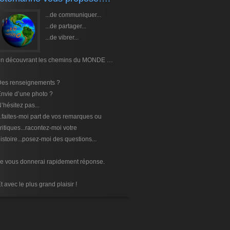
...de communiquer...
...de partager...
...de vibrer...
en découvrant les chemins du MONDE …
Des renseignements ?
nvie d’une photo ?
’hésitez pas...
..faites-moi part de vos remarques ou
ritiques...racontez-moi votre
istoire...posez-moi des questions...
e vous donnerai rapidement réponse.
t avec le plus grand plaisir !