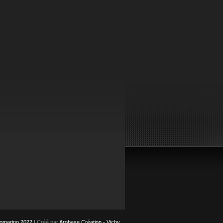
tomarino 2022
| Créé par
Arobase Création - Vichy