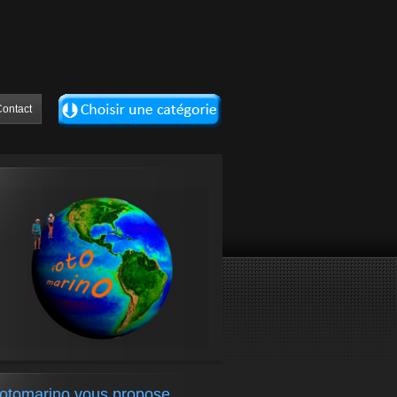
ontact
fotomarino vous propose….