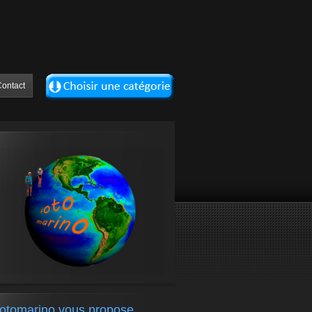
ontact
fotomarino vous propose….