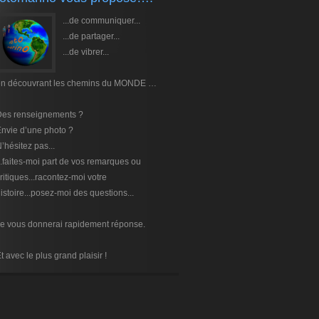
...de communiquer...
...de partager...
...de vibrer...
en découvrant les chemins du MONDE …
Des renseignements ?
nvie d’une photo ?
’hésitez pas...
..faites-moi part de vos remarques ou
ritiques...racontez-moi votre
istoire...posez-moi des questions...
e vous donnerai rapidement réponse.
t avec le plus grand plaisir !