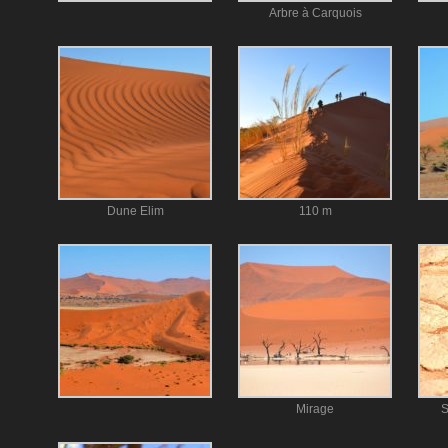
Arbre à Carquois
Dune Elim
110 m
Mirage
S