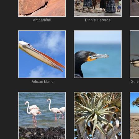
Art pariétal
Ethnie Hereros
Pelican blanc
Surv