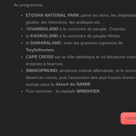
Au programme :
ETOSHA NATIONAL PARK
parmi les lions, les éléphants
girafes, les rhinicéros, les antilopes etc…
l’
OVAMBOLAND
à la rencontre du peuple
Ovambo
,
le
KAOKOLAND
à la rencontre du peuple
Himba
,
le
DAMARALAND
, avec les gravures rupestres de
Twyfelfontein
,
CAPE CROSS
sur la côte atlantique et sa fabuleuse colo
d’otaries à fourrure,
SWAKOPMUND,
ancienne colonie allemande, et le survo
désert en cesna, puis l’ascension des plus hautes dunes
désert du NAMIB
monde dans le
.
Pour terminer , la capitale
WINDHOEK
.
Album