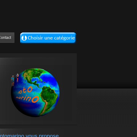
ontact
fotomarino vous propose….