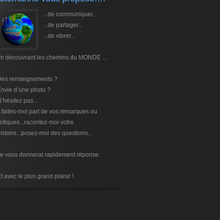
...de communiquer...
...de partager...
...de vibrer...
en découvrant les chemins du MONDE …
Des renseignements ?
nvie d’une photo ?
’hésitez pas...
..faites-moi part de vos remarques ou
ritiques...racontez-moi votre
istoire...posez-moi des questions...
e vous donnerai rapidement réponse.
t avec le plus grand plaisir !