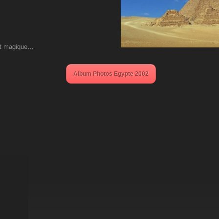
et magique…
Album Photos Egypte 2002