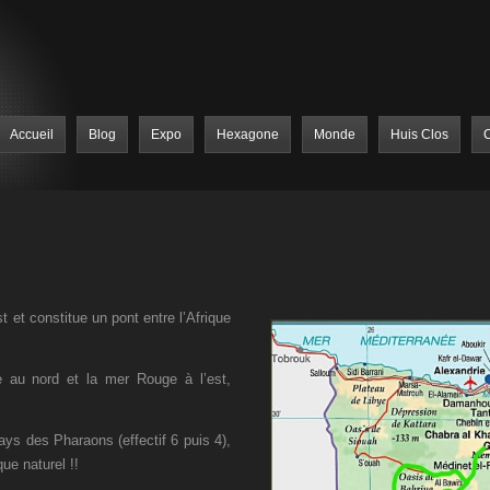
Accueil
Blog
Expo
Hexagone
Monde
Huis Clos
C
 et constitue un pont entre l’Afrique
e au nord et la mer Rouge à l’est,
ys des Pharaons (effectif 6 puis 4),
que naturel !!