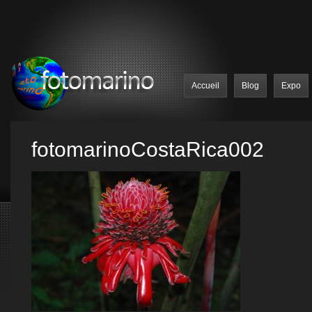
Accueil
Blog
Expo
fotomarinoCostaRica002