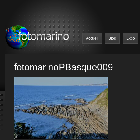
Accueil
Blog
Expo
fotomarinoPBasque009