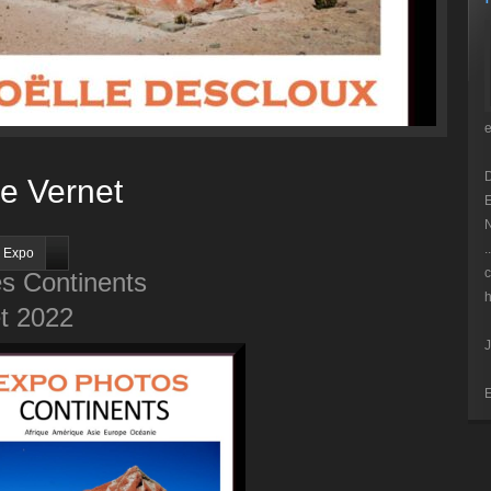
e Vernet
E
N
.
,
Expo
c
es Continents
h
et 2022
J
E