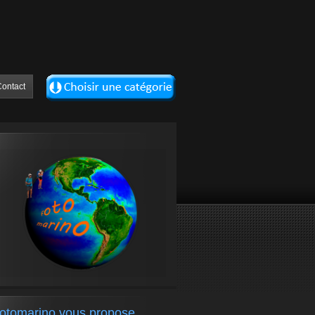
ontact
fotomarino vous propose….