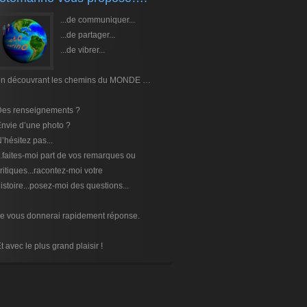
...de communiquer...
...de partager...
...de vibrer...
en découvrant les chemins du MONDE …
Des renseignements ?
nvie d’une photo ?
’hésitez pas...
..faites-moi part de vos remarques ou
ritiques...racontez-moi votre
istoire...posez-moi des questions...
e vous donnerai rapidement réponse.
t avec le plus grand plaisir !