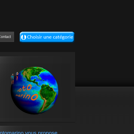
ontact
fotomarino vous propose….