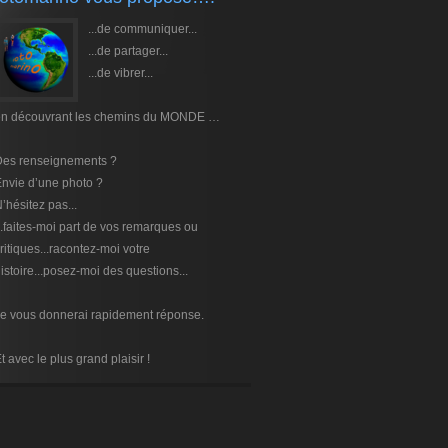
...de communiquer...
...de partager...
...de vibrer...
en découvrant les chemins du MONDE …
Des renseignements ?
nvie d’une photo ?
’hésitez pas...
..faites-moi part de vos remarques ou
ritiques...racontez-moi votre
istoire...posez-moi des questions...
e vous donnerai rapidement réponse.
t avec le plus grand plaisir !