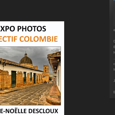
E
N
.
c
h
J
E