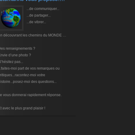
...de communiquer...
...de partager...
...de vibrer...
en découvrant les chemins du MONDE …
Des renseignements ?
nvie d’une photo ?
’hésitez pas...
..faites-moi part de vos remarques ou
ritiques...racontez-moi votre
istoire...posez-moi des questions...
e vous donnerai rapidement réponse.
t avec le plus grand plaisir !