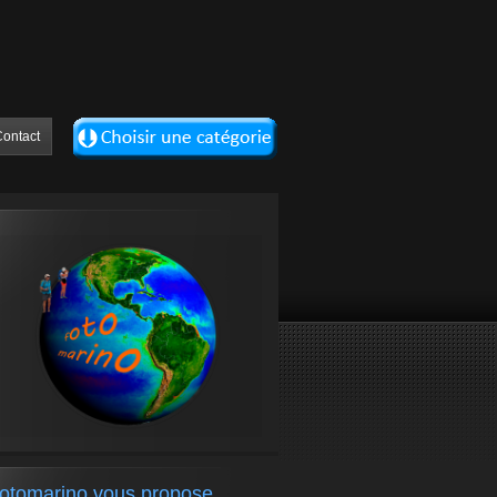
ontact
fotomarino vous propose….