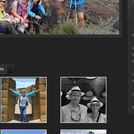
E
N
.
lle
c
h
J
E