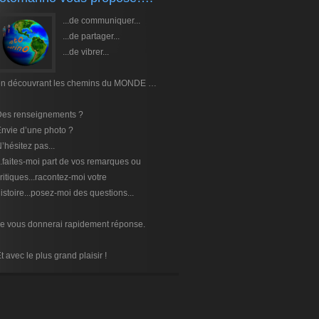
...de communiquer...
...de partager...
...de vibrer...
en découvrant les chemins du MONDE …
Des renseignements ?
nvie d’une photo ?
’hésitez pas...
..faites-moi part de vos remarques ou
ritiques...racontez-moi votre
istoire...posez-moi des questions...
e vous donnerai rapidement réponse.
t avec le plus grand plaisir !