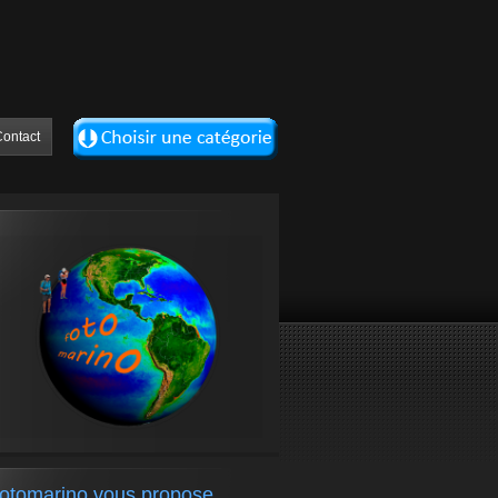
ontact
fotomarino vous propose….