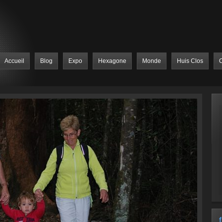
Accueil
Blog
Expo
Hexagone
Monde
Huis Clos
C