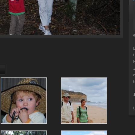
E
N
.
c
h
J
E